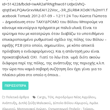
id=51422&fbclid=IwAR2aFRNgfnwc61UdJxGVhQ-
qtqtEwLPQAvGrxvMuEAI122Voc_-3R_JSLR8#.XOdK1fu2mY1.f
acebook Τοπικά: 2012-07-09 – 12:11:24 Του Κώστα Πώποτα
– Δημοσίευση στον ΤΑΧΥΔΡΟΜΟ του Βόλου Μπορούμε να
κάνουμε καινούργια πράγματα με παλιά υλικά; Είναι το
ερώτημα που με κατατρώγει όταν διαβάζω το υποτιθέμενο
επικαιροποιημένο ρυθμιστικό σχέδιο της πόλης του Βόλου –
εφεξής ΡΣΒ (στο οποίο, σημειωτέον, με κόπο αποκτά
πρόσβαση ο ενδιαφερόμενος). Και η απάντησή μου είναι
προκαταβολικά: ΟΧΙ. Γιατί το λέω έτσι ωμά: διότι ακούω
διάφορα περί της πόλης, της ανάπτυξης της περιοχής κ.λ.π.
την ώρα που καμιά σοβαρή συζήτηση δεν έχει γίνει για το
πλαίσιο μέσα στο οποίο η όποια…
ΠΕΡΙΣΣΌΤΕΡΑ
,
,
,
Πολιτικά άρθρα
Cargo
TGV
Αεροδρόμιο Νέας Αγχιάλου
,
,
,
Ανάπτυξη
Διπλή ζεύξη Μαλιακού
Δίπολο Βόλου Αλμυρού
Λιμάνι
,
,
,
Αλμυρού
Μεσογειακοί Αγώνες
Οχηματαγωγό Πτελεός - Τρίκερι