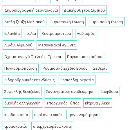
Δημοσιογραφική δεοντολογία
Διακήρυξη του Σιμπιού
Διπλή ζεύξη Μαλιακού
Ευρωπαική Ένωση
Ευρωπαϊκή Ένωση
Ισλανδία
Ιταλία
Κεντροαριστερά
Λαϊκισμός
Λιμάνι Αλμυρού
Μεσογειακοί Αγώνες
Οχηματαγωγό Πτελεός - Τρίκερι
Παγκοσμιο εμπόριο
Παγκοσμιοποίηση
Ρυθμιστικό Σχέδιο Βόλου
Σεβερίν
Σιδηροδρομικές επενδύσεις
Σοσιαλδημοκρατία
Σοφοκλής Βενιζέλος
Συνταγματική αναθεώρηση
διαφθορά
διεθνής αλληλεγγύη
επαρχιακός Τύπος
κίτρινα γιλέκα
κερδοσκοπία
περί όνου σκιάς
τριγωνομέτρηση
τρομοκρατία
υπερχρεωμένα κράτη