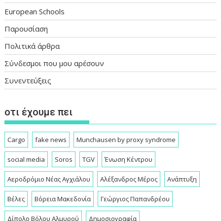
European Schools
Παρουσίαση
Πολιτικά άρθρα
Σύνδεσμοι που μου αρέσουν
Συνεντεύξεις
οτι έχουμε πει
Cargo
fake news
Munchausen by proxy syndrome
social media
Soros
TGV
Ένωση Κέντρου
Αεροδρόμιο Νέας Αγχιάλου
Αλέξανδρος Μέρος
Ανάπτυξη
Βέλες
Βόρεια Μακεδονία
Γεώργιος Παπανδρέου
Δίπολο Βόλου Αλμυρού
Δημοσιογραφία