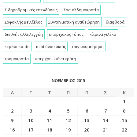
Σιδηροδρομικές επενδύσεις
Σοσιαλδημοκρατία
Σοφοκλής Βενιζέλος
Συνταγματική αναθεώρηση
διαφθορά
διεθνής αλληλεγγύη
επαρχιακός Τύπος
κίτρινα γιλέκα
κερδοσκοπία
περί όνου σκιάς
τριγωνομέτρηση
τρομοκρατία
υπερχρεωμένα κράτη
ΝΟΈΜΒΡΙΟΣ 2015
Δ
Τ
Τ
Π
Π
Σ
Κ
1
2
3
4
5
6
7
8
9
10
11
12
13
14
15
16
17
18
19
20
21
22