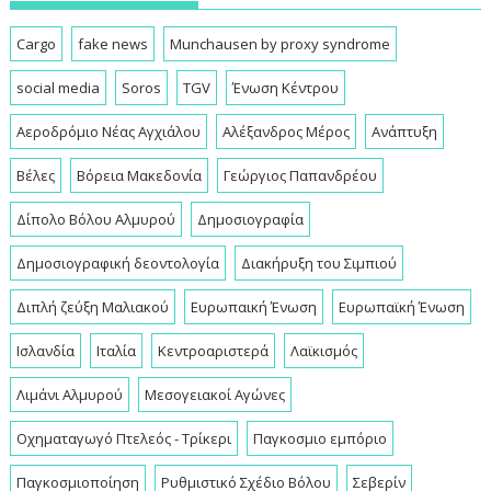
Cargo
fake news
Munchausen by proxy syndrome
social media
Soros
TGV
Ένωση Κέντρου
Αεροδρόμιο Νέας Αγχιάλου
Αλέξανδρος Μέρος
Ανάπτυξη
Βέλες
Βόρεια Μακεδονία
Γεώργιος Παπανδρέου
Δίπολο Βόλου Αλμυρού
Δημοσιογραφία
Δημοσιογραφική δεοντολογία
Διακήρυξη του Σιμπιού
Διπλή ζεύξη Μαλιακού
Ευρωπαική Ένωση
Ευρωπαϊκή Ένωση
Ισλανδία
Ιταλία
Κεντροαριστερά
Λαϊκισμός
Λιμάνι Αλμυρού
Μεσογειακοί Αγώνες
Οχηματαγωγό Πτελεός - Τρίκερι
Παγκοσμιο εμπόριο
Παγκοσμιοποίηση
Ρυθμιστικό Σχέδιο Βόλου
Σεβερίν