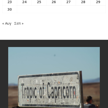
23
24
25
26
27
28
29
30
« Αυγ
Σεπ »