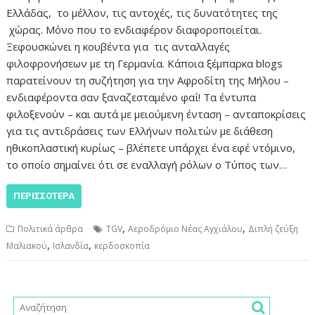
Ελλάδας, το μέλλον, τις αντοχές, τις δυνατότητες της
χώρας. Μόνο που το ενδιαφέρον διαφοροποιείται.
Ξεφουσκώνει η κουβέντα για τις ανταλλαγές
φιλοφρονήσεων με τη Γερμανία. Κάποια ξέμπαρκα blogs
παρατείνουν τη συζήτηση για την Αφροδίτη της Μήλου –
ενδιαφέροντα σαν ξαναζεσταμένο φαΐ! Τα έντυπα
φιλοξενούν – και αυτά με μειούμενη ένταση – ανταποκρίσεις
για τις αντιδράσεις των Ελλήνων πολιτών με διάθεση
ηθικοπλαστική κυρίως – βλέπετε υπάρχει ένα εφέ ντόμινο,
το οποίο σημαίνει ότι σε εναλλαγή ρόλων ο Τύπος των…
ΠΕΡΙΣΣΌΤΕΡΑ
,
,
Πολιτικά άρθρα
TGV
Αεροδρόμιο Νέας Αγχιάλου
Διπλή ζεύξη
,
,
Μαλιακού
Ισλανδία
κερδοσκοπία