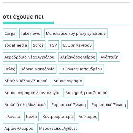
οτι έχουμε πει
Cargo
fake news
Munchausen by proxy syndrome
social media
Soros
TGV
Ένωση Κέντρου
Αεροδρόμιο Νέας Αγχιάλου
Αλέξανδρος Μέρος
Ανάπτυξη
Βέλες
Βόρεια Μακεδονία
Γεώργιος Παπανδρέου
Δίπολο Βόλου Αλμυρού
Δημοσιογραφία
Δημοσιογραφική δεοντολογία
Διακήρυξη του Σιμπιού
Διπλή ζεύξη Μαλιακού
Ευρωπαική Ένωση
Ευρωπαϊκή Ένωση
Ισλανδία
Ιταλία
Κεντροαριστερά
Λαϊκισμός
Λιμάνι Αλμυρού
Μεσογειακοί Αγώνες