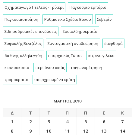
Οχηματαγωγό Πτελεός - Τρίκερι
Παγκοσμιο εμπόριο
Παγκοσμιοποίηση
Ρυθμιστικό Σχέδιο Βόλου
Σεβερίν
Σιδηροδρομικές επενδύσεις
Σοσιαλδημοκρατία
Σοφοκλής Βενιζέλος
Συνταγματική αναθεώρηση
διαφθορά
διεθνής αλληλεγγύη
επαρχιακός Τύπος
κίτρινα γιλέκα
κερδοσκοπία
περί όνου σκιάς
τριγωνομέτρηση
τρομοκρατία
υπερχρεωμένα κράτη
ΜΆΡΤΙΟΣ 2010
Δ
Τ
Τ
Π
Π
Σ
Κ
1
2
3
4
5
6
7
8
9
10
11
12
13
14