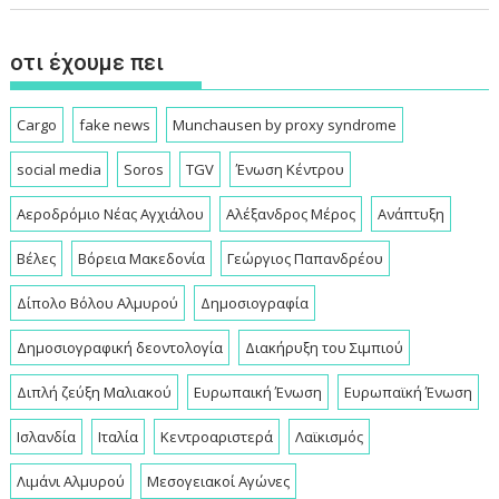
οτι έχουμε πει
Cargo
fake news
Munchausen by proxy syndrome
social media
Soros
TGV
Ένωση Κέντρου
Αεροδρόμιο Νέας Αγχιάλου
Αλέξανδρος Μέρος
Ανάπτυξη
Βέλες
Βόρεια Μακεδονία
Γεώργιος Παπανδρέου
Δίπολο Βόλου Αλμυρού
Δημοσιογραφία
Δημοσιογραφική δεοντολογία
Διακήρυξη του Σιμπιού
Διπλή ζεύξη Μαλιακού
Ευρωπαική Ένωση
Ευρωπαϊκή Ένωση
Ισλανδία
Ιταλία
Κεντροαριστερά
Λαϊκισμός
Λιμάνι Αλμυρού
Μεσογειακοί Αγώνες