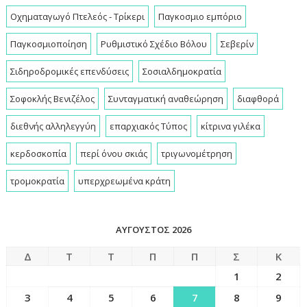
Οχηματαγωγό Πτελεός - Τρίκερι
Παγκοσμιο εμπόριο
Παγκοσμιοποίηση
Ρυθμιστικό Σχέδιο Βόλου
Σεβερίν
Σιδηροδρομικές επενδύσεις
Σοσιαλδημοκρατία
Σοφοκλής Βενιζέλος
Συνταγματική αναθεώρηση
διαφθορά
διεθνής αλληλεγγύη
επαρχιακός Τύπος
κίτρινα γιλέκα
κερδοσκοπία
περί όνου σκιάς
τριγωνομέτρηση
τρομοκρατία
υπερχρεωμένα κράτη
ΑΎΓΟΥΣΤΟΣ 2026
Δ
Τ
Τ
Π
Π
Σ
Κ
1
2
3
4
5
6
7
8
9