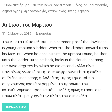
,
,
,
,
Πολιτικά άρθρα
fake news
social media
Βέλες
Δημοσιογραφία
,
,
Δημοσιογραφική δεοντολογία
επαρχιακός Τύπος
Σεβερίν
Αι Ειδοί του Μαρτίου
12 Μαρτίου 2019
popotas
Του Κώστα Πώποτα* But ’tis a common proof that lowliness
is young ambition’s ladder, whereto the climber upward turns
his face. But when he once attains the upmost round, he then
unto the ladder turns his back, looks in the clouds, scorning
the base degrees by which he did ascend. (Αλλά είναι
παγκοίνως γνωστό ότι η ταπεινοφροσύνη είναι η σκάλα
ανέλιξης της νεαρής φιλοδοξίας, προς την οποία ο
ανερχόμενος κρατά στραμμένο το πρόσωπο του
κατευθυνόμενος προς τα πάνω. Μόλις όμως φτάσει στο
πάνω πλάτωμα, γυρνά την πλάτη του στη σκάλα…
ΠΕΡΙΣΣΌΤΕΡΑ