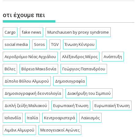
οτι έχουμε πει
Cargo
fake news
Munchausen by proxy syndrome
social media
Soros
TGV
Ένωση Κέντρου
Αεροδρόμιο Νέας Αγχιάλου
Αλέξανδρος Μέρος
Ανάπτυξη
Βέλες
Βόρεια Μακεδονία
Γεώργιος Παπανδρέου
Δίπολο Βόλου Αλμυρού
Δημοσιογραφία
Δημοσιογραφική δεοντολογία
Διακήρυξη του Σιμπιού
Διπλή ζεύξη Μαλιακού
Ευρωπαική Ένωση
Ευρωπαϊκή Ένωση
Ισλανδία
Ιταλία
Κεντροαριστερά
Λαϊκισμός
Λιμάνι Αλμυρού
Μεσογειακοί Αγώνες