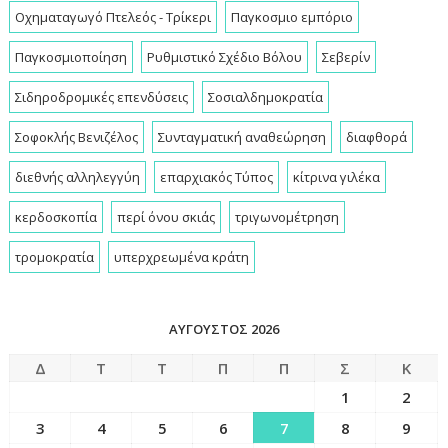
Οχηματαγωγό Πτελεός - Τρίκερι
Παγκοσμιο εμπόριο
Παγκοσμιοποίηση
Ρυθμιστικό Σχέδιο Βόλου
Σεβερίν
Σιδηροδρομικές επενδύσεις
Σοσιαλδημοκρατία
Σοφοκλής Βενιζέλος
Συνταγματική αναθεώρηση
διαφθορά
διεθνής αλληλεγγύη
επαρχιακός Τύπος
κίτρινα γιλέκα
κερδοσκοπία
περί όνου σκιάς
τριγωνομέτρηση
τρομοκρατία
υπερχρεωμένα κράτη
ΑΎΓΟΥΣΤΟΣ 2026
Δ
Τ
Τ
Π
Π
Σ
Κ
1
2
3
4
5
6
7
8
9