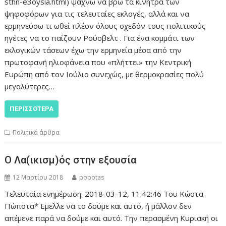
sthn-e3oysia.html) ψάχνω να βρω τα κίνητρα των
ψηφοφόρων για τις τελευταίες εκλογές, αλλά και να
ερμηνεύσω τι ωθεί πλέον όλους σχεδόν τους πολιτικούς
ηγέτες να το παίζουν Ρούσβελτ . Για ένα κομμάτι των
εκλογικών τάσεων έχω την ερμηνεία μέσα από την
πρωτοφανή ηλιοφάνεια που «πλήττει» την Κεντρική
Ευρώπη από τον Ιούλιο συνεχώς, με θερμοκρασίες πολύ
μεγαλύτερες…
ΠΕΡΙΣΣΌΤΕΡΑ
Πολιτικά άρθρα
Ο Λα(ικισμ)ός στην εξουσία
12 Μαρτίου 2018
popotas
Τελευταία ενημέρωση: 2018-03-12, 11:42:46 Του Κώστα
Πώποτα* Εμελλε να το δούμε και αυτό, ή μάλλον δεν
απέμενε παρά να δούμε και αυτό. Την περασμένη Κυριακή οι