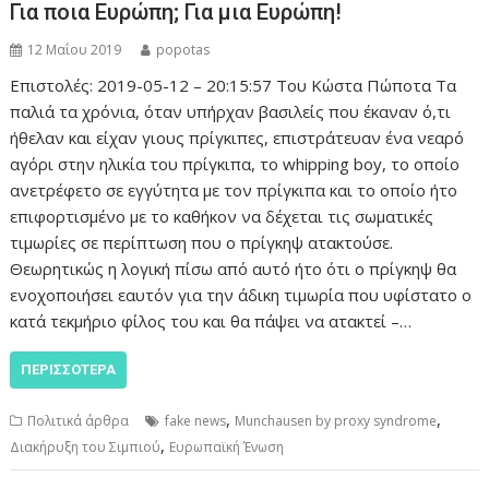
Για ποια Ευρώπη; Για μια Ευρώπη!
12 Μαΐου 2019
popotas
Επιστολές: 2019-05-12 – 20:15:57 Του Κώστα Πώποτα Τα
παλιά τα χρόνια, όταν υπήρχαν βασιλείς που έκαναν ό,τι
ήθελαν και είχαν γιους πρίγκιπες, επιστράτευαν ένα νεαρό
αγόρι στην ηλικία του πρίγκιπα, το whipping boy, το οποίο
ανετρέφετο σε εγγύτητα με τον πρίγκιπα και το οποίο ήτο
επιφορτισμένο με το καθήκον να δέχεται τις σωματικές
τιμωρίες σε περίπτωση που ο πρίγκηψ ατακτούσε.
Θεωρητικώς η λογική πίσω από αυτό ήτο ότι ο πρίγκηψ θα
ενοχοποιήσει εαυτόν για την άδικη τιμωρία που υφίστατο ο
κατά τεκμήριο φίλος του και θα πάψει να ατακτεί –…
ΠΕΡΙΣΣΌΤΕΡΑ
,
,
Πολιτικά άρθρα
fake news
Munchausen by proxy syndrome
,
Διακήρυξη του Σιμπιού
Ευρωπαϊκή Ένωση