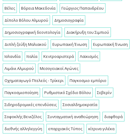
Βέλες
Βόρεια Μακεδονία
Γεώργιος Παπανδρέου
Δίπολο Βόλου Αλμυρού
Δημοσιογραφία
Δημοσιογραφική δεοντολογία
Διακήρυξη του Σιμπιού
Διπλή ζεύξη Μαλιακού
Ευρωπαική Ένωση
Ευρωπαϊκή Ένωση
Ισλανδία
Ιταλία
Κεντροαριστερά
Λαϊκισμός
Λιμάνι Αλμυρού
Μεσογειακοί Αγώνες
Οχηματαγωγό Πτελεός - Τρίκερι
Παγκοσμιο εμπόριο
Παγκοσμιοποίηση
Ρυθμιστικό Σχέδιο Βόλου
Σεβερίν
Σιδηροδρομικές επενδύσεις
Σοσιαλδημοκρατία
Σοφοκλής Βενιζέλος
Συνταγματική αναθεώρηση
διαφθορά
διεθνής αλληλεγγύη
επαρχιακός Τύπος
κίτρινα γιλέκα