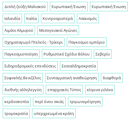
Διπλή ζεύξη Μαλιακού
Ευρωπαική Ένωση
Ευρωπαϊκή Ένωση
Ισλανδία
Ιταλία
Κεντροαριστερά
Λαϊκισμός
Λιμάνι Αλμυρού
Μεσογειακοί Αγώνες
Οχηματαγωγό Πτελεός - Τρίκερι
Παγκοσμιο εμπόριο
Παγκοσμιοποίηση
Ρυθμιστικό Σχέδιο Βόλου
Σεβερίν
Σιδηροδρομικές επενδύσεις
Σοσιαλδημοκρατία
Σοφοκλής Βενιζέλος
Συνταγματική αναθεώρηση
διαφθορά
διεθνής αλληλεγγύη
επαρχιακός Τύπος
κίτρινα γιλέκα
κερδοσκοπία
περί όνου σκιάς
τριγωνομέτρηση
τρομοκρατία
υπερχρεωμένα κράτη