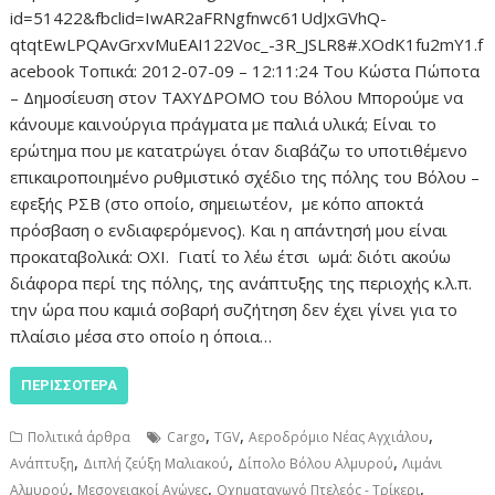
id=51422&fbclid=IwAR2aFRNgfnwc61UdJxGVhQ-
qtqtEwLPQAvGrxvMuEAI122Voc_-3R_JSLR8#.XOdK1fu2mY1.f
acebook Τοπικά: 2012-07-09 – 12:11:24 Του Κώστα Πώποτα
– Δημοσίευση στον ΤΑΧΥΔΡΟΜΟ του Βόλου Μπορούμε να
κάνουμε καινούργια πράγματα με παλιά υλικά; Είναι το
ερώτημα που με κατατρώγει όταν διαβάζω το υποτιθέμενο
επικαιροποιημένο ρυθμιστικό σχέδιο της πόλης του Βόλου –
εφεξής ΡΣΒ (στο οποίο, σημειωτέον, με κόπο αποκτά
πρόσβαση ο ενδιαφερόμενος). Και η απάντησή μου είναι
προκαταβολικά: ΟΧΙ. Γιατί το λέω έτσι ωμά: διότι ακούω
διάφορα περί της πόλης, της ανάπτυξης της περιοχής κ.λ.π.
την ώρα που καμιά σοβαρή συζήτηση δεν έχει γίνει για το
πλαίσιο μέσα στο οποίο η όποια…
ΠΕΡΙΣΣΌΤΕΡΑ
,
,
,
Πολιτικά άρθρα
Cargo
TGV
Αεροδρόμιο Νέας Αγχιάλου
,
,
,
Ανάπτυξη
Διπλή ζεύξη Μαλιακού
Δίπολο Βόλου Αλμυρού
Λιμάνι
,
,
,
Αλμυρού
Μεσογειακοί Αγώνες
Οχηματαγωγό Πτελεός - Τρίκερι