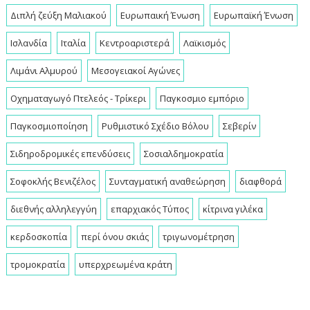
Διπλή ζεύξη Μαλιακού
Ευρωπαική Ένωση
Ευρωπαϊκή Ένωση
Ισλανδία
Ιταλία
Κεντροαριστερά
Λαϊκισμός
Λιμάνι Αλμυρού
Μεσογειακοί Αγώνες
Οχηματαγωγό Πτελεός - Τρίκερι
Παγκοσμιο εμπόριο
Παγκοσμιοποίηση
Ρυθμιστικό Σχέδιο Βόλου
Σεβερίν
Σιδηροδρομικές επενδύσεις
Σοσιαλδημοκρατία
Σοφοκλής Βενιζέλος
Συνταγματική αναθεώρηση
διαφθορά
διεθνής αλληλεγγύη
επαρχιακός Τύπος
κίτρινα γιλέκα
κερδοσκοπία
περί όνου σκιάς
τριγωνομέτρηση
τρομοκρατία
υπερχρεωμένα κράτη