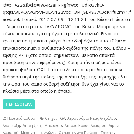
id=51422&fbclid=IwAR2aFRNgfnwc61UdJxGVhQ-
qtqtEwLPQAvGrxvMuEAI122Voc_-3R_JSLR8#.XOdK1fu2mY1.f
acebook Τοπικά: 2012-07-09 – 12:11:24 Του Κώστα Πώποτα
– Δημοσίευση στον ΤΑΧΥΔΡΟΜΟ του Βόλου Μπορούμε να
κάνουμε καινούργια πράγματα με παλιά υλικά; Είναι το
ερώτημα που με κατατρώγει όταν διαβάζω το υποτιθέμενο
επικαιροποιημένο ρυθμιστικό σχέδιο της πόλης του Βόλου –
εφεξής ΡΣΒ (στο οποίο, σημειωτέον, με κόπο αποκτά
πρόσβαση ο ενδιαφερόμενος). Και η απάντησή μου είναι
προκαταβολικά: ΟΧΙ. Γιατί το λέω έτσι ωμά: διότι ακούω
διάφορα περί της πόλης, της ανάπτυξης της περιοχής κ.λ.π.
την ώρα που καμιά σοβαρή συζήτηση δεν έχει γίνει για το
πλαίσιο μέσα στο οποίο η όποια…
ΠΕΡΙΣΣΌΤΕΡΑ
,
,
,
Πολιτικά άρθρα
Cargo
TGV
Αεροδρόμιο Νέας Αγχιάλου
,
,
,
Ανάπτυξη
Διπλή ζεύξη Μαλιακού
Δίπολο Βόλου Αλμυρού
Λιμάνι
,
,
,
Αλμυρού
Μεσογειακοί Αγώνες
Οχηματαγωγό Πτελεός - Τρίκερι