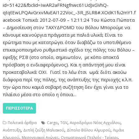
id=51422&fbclid=IwAR2aFRNgfnwc61UdJxGVhQ-
qtqtEwLPQAvGrxvMuEAI122Voc_-3R_JSLR8#.XOdK1fu2mY1.f
acebook Τοπικά: 2012-07-09 – 12:11:24 Του Κώστα Πώποτα
– Δημοσίευση στον ΤΑΧΥΔΡΟΜΟ του Βόλου Μπορούμε να
κάνουμε καινούργια πράγματα με παλιά υλικά; Είναι το
ερώτημα που με κατατρώγει όταν διαβάζω το υποτιθέμενο
επικαιροποιημένο ρυθμιστικό σχέδιο της πόλης του Βόλου –
εφεξής ΡΣΒ (στο οποίο, σημειωτέον, με κόπο αποκτά
πρόσβαση ο ενδιαφερόμενος). Και η απάντησή μου είναι
προκαταβολικά: ΟΧΙ. Γιατί το λέω έτσι ωμά: διότι ακούω
διάφορα περί της πόλης, της ανάπτυξης της περιοχής κ.λ.π.
την ώρα που καμιά σοβαρή συζήτηση δεν έχει γίνει για το
πλαίσιο μέσα στο οποίο η όποια…
ΠΕΡΙΣΣΌΤΕΡΑ
,
,
,
Πολιτικά άρθρα
Cargo
TGV
Αεροδρόμιο Νέας Αγχιάλου
,
,
,
Ανάπτυξη
Διπλή ζεύξη Μαλιακού
Δίπολο Βόλου Αλμυρού
Λιμάνι
,
,
,
Αλμυρού
Μεσογειακοί Αγώνες
Οχηματαγωγό Πτελεός - Τρίκερι