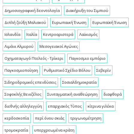
Δημοσιογραφική δεοντολογία
Διακήρυξη του Σιμπιού
Διπλή ζεύξη Μαλιακού
Ευρωπαική Ένωση
Ευρωπαϊκή Ένωση
Ισλανδία
Ιταλία
Κεντροαριστερά
Λαϊκισμός
Λιμάνι Αλμυρού
Μεσογειακοί Αγώνες
Οχηματαγωγό Πτελεός - Τρίκερι
Παγκοσμιο εμπόριο
Παγκοσμιοποίηση
Ρυθμιστικό Σχέδιο Βόλου
Σεβερίν
Σιδηροδρομικές επενδύσεις
Σοσιαλδημοκρατία
Σοφοκλής Βενιζέλος
Συνταγματική αναθεώρηση
διαφθορά
διεθνής αλληλεγγύη
επαρχιακός Τύπος
κίτρινα γιλέκα
κερδοσκοπία
περί όνου σκιάς
τριγωνομέτρηση
τρομοκρατία
υπερχρεωμένα κράτη