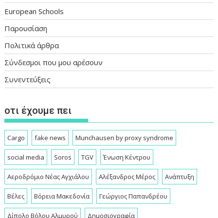
European Schools
Παρουσίαση
Πολιτικά άρθρα
Σύνδεσμοι που μου αρέσουν
Συνεντεύξεις
οτι έχουμε πει
Cargo
fake news
Munchausen by proxy syndrome
social media
Soros
TGV
Ένωση Κέντρου
Αεροδρόμιο Νέας Αγχιάλου
Αλέξανδρος Μέρος
Ανάπτυξη
Βέλες
Βόρεια Μακεδονία
Γεώργιος Παπανδρέου
Δίπολο Βόλου Αλμυρού
Δημοσιογραφία