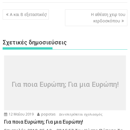
Πλοήγηση
Α και Β εξεταστικές!
Η αθέατη χειρ του
άρθρων
κερδοσκόπου
Σχετικές δημοσιεύσεις
Για ποια Ευρώπη; Για μια Ευρώπη!
12 Μαΐου 2019
popotas
στο
Δεν επιτρέπεται σχολιασμός
Για
Για ποια Ευρώπη; Για μια Ευρώπη!
ποια