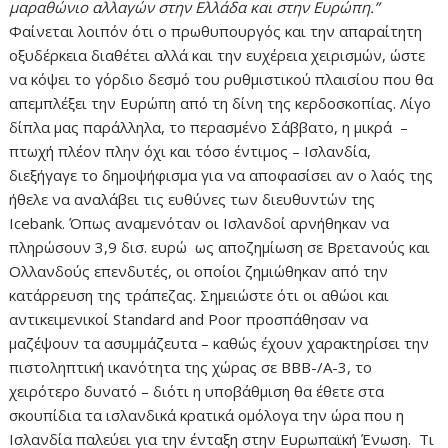
μαραθώνιο αλλαγών στην Ελλάδα και στην Ευρώπη.”
Φαίνεται λοιπόν ότι ο πρωθυπουργός και την απαραίτητη
οξυδέρκεια διαθέτει αλλά και την ευχέρεια χειρισμών, ώστε
να κόψει το γόρδιο δεσμό του ρυθμιστικού πλαισίου που θα
απεμπλέξει την Ευρώπη από τη δίνη της κερδοσκοπίας. Λίγο
δίπλα μας παράλληλα, το περασμένο Σάββατο, η μικρά –
πτωχή πλέον πλην όχι και τόσο έντιμος – Ισλανδία,
διεξήγαγε το δημοψήφισμα για να αποφασίσει αν ο λαός της
ήθελε να αναλάβει τις ευθύνες των διευθυντών της
Icebank. Όπως αναμενόταν οι Ισλανδοί αρνήθηκαν να
πληρώσουν 3,9 δισ. ευρώ ως αποζημίωση σε Βρετανούς και
Ολλανδούς επενδυτές, οι οποίοι ζημιώθηκαν από την
κατάρρευση της τράπεζας. Σημειώστε ότι οι αθώοι και
αντικειμενικοί Standard and Poor προσπάθησαν να
μαζέψουν τα ασυμμάζευτα – καθώς έχουν χαρακτηρίσει την
πιστοληπτική ικανότητα της χώρας σε ΒΒΒ-/Α-3, το
χειρότερο δυνατό – διότι η υποβάθμιση θα έθετε στα
σκουπίδια τα ισλανδικά κρατικά ομόλογα την ώρα που η
Ισλανδία παλεύει για την ένταξη στην Ευρωπαϊκή Ένωση. Τι