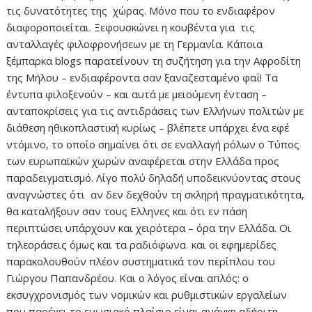
τις δυνατότητες της χώρας. Μόνο που το ενδιαφέρον
διαφοροποιείται. Ξεφουσκώνει η κουβέντα για τις
ανταλλαγές φιλοφρονήσεων με τη Γερμανία. Κάποια
ξέμπαρκα blogs παρατείνουν τη συζήτηση για την Αφροδίτη
της Μήλου – ενδιαφέροντα σαν ξαναζεσταμένο φαΐ! Τα
έντυπα φιλοξενούν – και αυτά με μειούμενη ένταση –
ανταποκρίσεις για τις αντιδράσεις των Ελλήνων πολιτών με
διάθεση ηθικοπλαστική κυρίως – βλέπετε υπάρχει ένα εφέ
ντόμινο, το οποίο σημαίνει ότι σε εναλλαγή ρόλων ο Τύπος
των ευρωπαϊκών χωρών αναφέρεται στην Ελλάδα προς
παραδειγματισμό. Λίγο πολύ δηλαδή υποδεικνύοντας στους
αναγνώστες ότι αν δεν δεχθούν τη σκληρή πραγματικότητα,
θα καταλήξουν σαν τους Ελληνες και ότι εν πάση
περιπτώσει υπάρχουν και χειρότερα – όρα την Ελλάδα. Οι
τηλεοράσεις όμως και τα ραδιόφωνα και οι εφημερίδες
παρακολουθούν πλέον συστηματικά τον περίπλου του
Γιώργου Παπανδρέου. Και ο λόγος είναι απλός: ο
εκσυγχρονισμός των νομικών και ρυθμιστικών εργαλείων
που παρέχει το ενωσιακό πλαίσιο είναι ανάγκη αδήριτη.