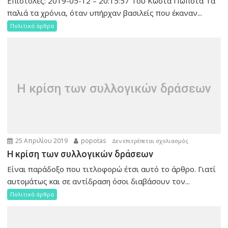
Επιστολές: 2019-05-12 – 20:15:57 Του Κώστα Πώποτα Τα
Ευρώπη;
παλιά τα χρόνια, όταν υπήρχαν βασιλείς που έκαναν...
Για
Πολιτικά άρθρα
μια
Ευρώπη!
Η κρίση των συλλογικών δράσεων
25 Απριλίου 2019
popotas
στο
Δεν επιτρέπεται σχολιασμός
Η
Η κρίση των συλλογικών δράσεων
κρίση
Είναι παράδοξο που τιτλοφορώ έτσι αυτό το άρθρο. Γιατί
των
αυτομάτως και σε αντίδραση όσοι διαβάσουν τον...
συλλογικών
Πολιτικά άρθρα
δράσεων