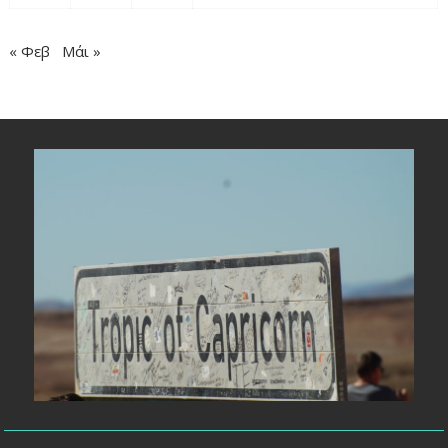
« Φεβ
Μάι »