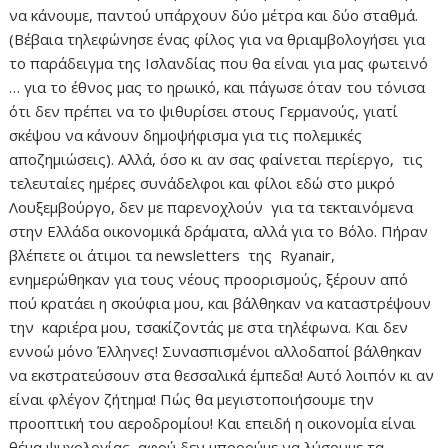
να κάνουμε, παντού υπάρχουν δύο μέτρα και δύο σταθμά.
(Βέβαια τηλεφώνησε ένας φίλος για να θριαμβολογήσει για
το παράδειγμα της Ισλανδίας που θα είναι για μας φωτεινό
… για το έθνος μας το ηρωικό, και πάγωσε όταν του τόνισα
ότι δεν πρέπει να το ψιθυρίσει στους Γερμανούς, γιατί
σκέψου να κάνουν δημοψήφισμα για τις πολεμικές
αποζημιώσεις). Αλλά, όσο κι αν σας φαίνεται περίεργο, τις
τελευταίες ημέρες συνάδελφοι και φίλοι εδώ στο μικρό
Λουξεμβούργο, δεν με παρενοχλούν για τα τεκταινόμενα
στην Ελλάδα οικονομικά δράματα, αλλά για το Βόλο. Πήραν
βλέπετε οι άτιμοι τα newsletters της Ryanair,
ενημερώθηκαν για τους νέους προορισμούς, ξέρουν από
πού κρατάει η σκούφια μου, και βάλθηκαν να καταστρέψουν
την καριέρα μου, τσακίζοντάς με στα τηλέφωνα. Και δεν
εννοώ μόνο Έλληνες! Συνασπισμένοι αλλοδαποί βάλθηκαν
να εκστρατεύσουν στα θεσσαλικά έμπεδα! Αυτό λοιπόν κι αν
είναι φλέγον ζήτημα! Πώς θα μεγιστοποιήσουμε την
προοπτική του αεροδρομίου! Και επειδή η οικονομία είναι
θέμα ψυχολογίας, αφού δεν μπορούμε να λύσουμε τα