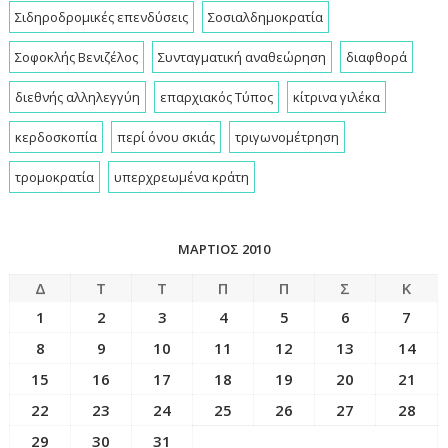
Σιδηροδρομικές επενδύσεις
Σοσιαλδημοκρατία
Σοφοκλής Βενιζέλος
Συνταγματική αναθεώρηση
διαφθορά
διεθνής αλληλεγγύη
επαρχιακός Τύπος
κίτρινα γιλέκα
κερδοσκοπία
περί όνου σκιάς
τριγωνομέτρηση
τρομοκρατία
υπερχρεωμένα κράτη
ΜΆΡΤΙΟΣ 2010
Δ
Τ
Τ
Π
Π
Σ
Κ
1
2
3
4
5
6
7
8
9
10
11
12
13
14
15
16
17
18
19
20
21
22
23
24
25
26
27
28
29
30
31