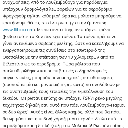
αναχωρήσεις. Από το Λουξεμβούργο για παράδειγμα
υπάρχουν δρομολόγια λεωφορείων για το αεροδρόμιο
Φραγκφούρτη/Χαν κάθε μισή ώρα και μάλιστα μπορούμε να
κρατήσουμε θέσεις στο Ιντερνετ (για την έμπνευση
www.flibco.com
). Με ρωτάνε επίσης αν υπάρχει τρένο
(βέβαια ούτε το Χαν δεν έχει τρένο). Το τρένο πρέπει να
γίνει αντικείμενο σοβαρής μελέτης, ώστε να καταλήξουμε να
ενεργοποιήσουμε τις συνδέσεις στο εσωτερικό της
Θεσσαλίας με την επέκταση των 13 χιλιομέτρων από το
Βελεστίνο ως το αεροδρόμιο. Τώρα μάλιστα που
απελευθερώθηκαν και οι επιβατικές σιδηροδρομικές
συγκοινωνίες, μπορούν οι νομαρχιακές αυτοδιοικήσεις
(οσονούπω μία και μοναδική περιφέρεια) να αναλάβουν με
τις αναπτυξιακές τους εταιρείες την εκμετάλλευση του
δικτύου. Με ρωτάνε επίσης αν υπάρχει
TGV (
Τρένο μεγάλης
ταχύτητας δηλαδή σαν αυτό που πάει Λουξεμβούργο-Παρίσι
σε δύο ώρες). Αυτός είναι άλλος καημός, αλλά πού θα πάει,
θα ωριμάσει και η πεδινή χάραξη που περνάει δίπλα από το
αεροδρόμιο και η διπλή ζεύξη του Μαλιακού! Ρωτούν επίσης