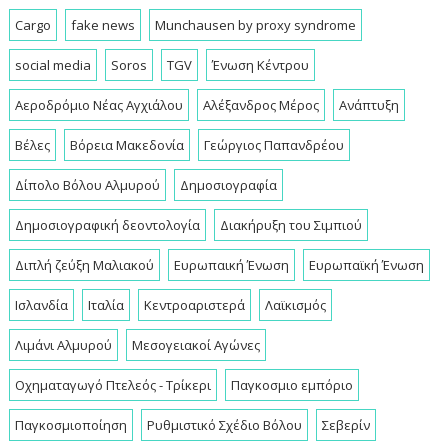
Cargo
fake news
Munchausen by proxy syndrome
social media
Soros
TGV
Ένωση Κέντρου
Αεροδρόμιο Νέας Αγχιάλου
Αλέξανδρος Μέρος
Ανάπτυξη
Βέλες
Βόρεια Μακεδονία
Γεώργιος Παπανδρέου
Δίπολο Βόλου Αλμυρού
Δημοσιογραφία
Δημοσιογραφική δεοντολογία
Διακήρυξη του Σιμπιού
Διπλή ζεύξη Μαλιακού
Ευρωπαική Ένωση
Ευρωπαϊκή Ένωση
Ισλανδία
Ιταλία
Κεντροαριστερά
Λαϊκισμός
Λιμάνι Αλμυρού
Μεσογειακοί Αγώνες
Οχηματαγωγό Πτελεός - Τρίκερι
Παγκοσμιο εμπόριο
Παγκοσμιοποίηση
Ρυθμιστικό Σχέδιο Βόλου
Σεβερίν