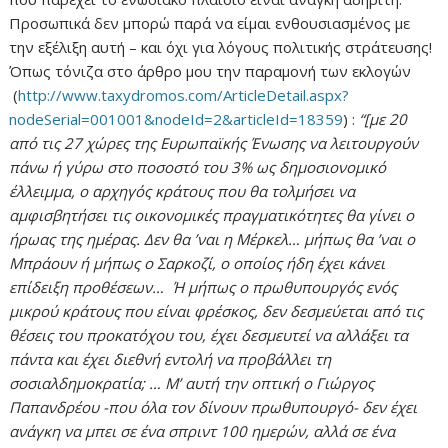
Προσωπικά δεν μπορώ παρά να είμαι ενθουσιασμένος με
την εξέλιξη αυτή – και όχι για λόγους πολιτικής στράτευσης!
Όπως τόνιζα στο άρθρο μου την παραμονή των εκλογών
(
http://www.taxydromos.com/ArticleDetail.aspx?
nodeSerial=001001&nodeId=2&articleId=18359
) :
“[με 20
από τις 27 χώρες της Ευρωπαϊκής Ένωσης να λειτουργούν
πάνω ή γύρω στο ποσοστό του 3% ως δημοσιονομικό
έλλειμμα, ο αρχηγός κράτους που θα τολμήσει να
αμφισβητήσει τις οικονομικές πραγματικότητες θα γίνει ο
ήρωας της ημέρας. Δεν θα ’ναι η Μέρκελ… μήπως θα ’ναι ο
Μπράουν ή μήπως ο Σαρκοζί, ο οποίος ήδη έχει κάνει
επίδειξη προθέσεων… Ή μήπως ο πρωθυπουργός ενός
μικρού κράτους που είναι φρέσκος, δεν δεσμεύεται από τις
θέσεις του προκατόχου του, έχει δεσμευτεί να αλλάξει τα
πάντα και έχει διεθνή εντολή να προβάλλει τη
σοσιαλδημοκρατία; … Μ’ αυτή την οπτική ο Γιώργος
Παπανδρέου -που όλα τον δίνουν πρωθυπουργό- δεν έχει
ανάγκη να μπει σε ένα σπριντ 100 ημερών, αλλά σε ένα