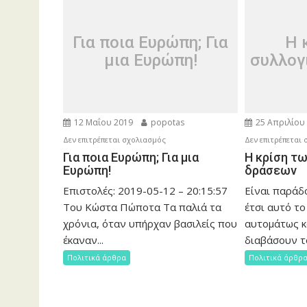
Για ποια Ευρώπη; Για
Η 
μια Ευρώπη!
συλλογ
12 Μαΐου 2019
popotas
25 Απριλίου
στο
Δεν επιτρέπεται σχολιασμός
Δεν επιτρέπεται
Για
Για ποια Ευρώπη; Για μια
Η κρίση τ
Ευρώπη!
δράσεων
ποια
Ευρώπη;
Επιστολές: 2019-05-12 – 20:15:57
Είναι παράδ
Για
Του Κώστα Πώποτα Τα παλιά τα
έτσι αυτό το
μια
χρόνια, όταν υπήρχαν βασιλείς που
αυτομάτως κ
Ευρώπη!
έκαναν...
διαβάσουν το
Πολιτικά άρθρα
Πολιτικά άρθρ