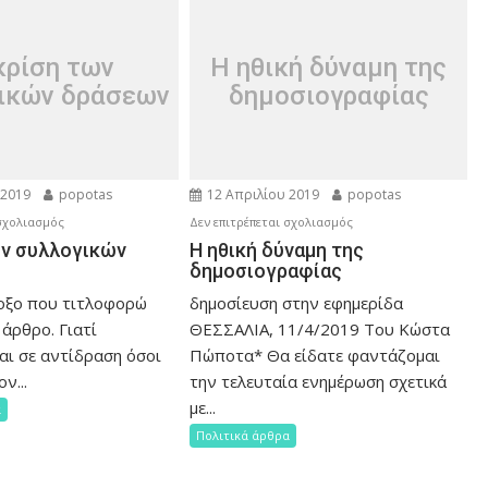
κρίση των
Η ηθική δύναμη της
ικών δράσεων
δημοσιογραφίας
 2019
popotas
12 Απριλίου 2019
popotas
στο
στο
 σχολιασμός
Δεν επιτρέπεται σχολιασμός
Η
Η
ων συλλογικών
Η ηθική δύναμη της
δημοσιογραφίας
κρίση
ηθική
των
δύναμη
οξο που τιτλοφορώ
δημοσίευση στην εφημερίδα
συλλογικών
της
 άρθρο. Γιατί
ΘΕΣΣΑΛΙΑ, 11/4/2019 Του Κώστα
δράσεων
δημοσιογραφίας
αι σε αντίδραση όσοι
Πώποτα* Θα είδατε φαντάζομαι
ν...
την τελευταία ενημέρωση σχετικά
με...
α
Πολιτικά άρθρα