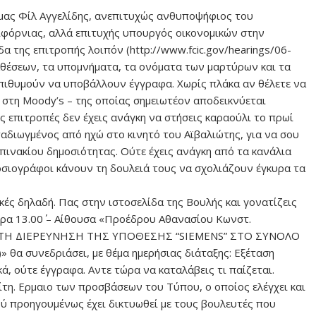
 μας Φίλ Αγγελίδης, ανεπιτυχώς ανθυποψήφιος του
ιφόρνιας, αλλά επιτυχής υπουργός οικονομικών στην
δα της επιτροπής λοιπόν (http://www.fcic.gov/hearings/06-
αθέσεων, τα υπομνήματα, τα ονόματα των μαρτύρων και τα
επιθυμούν να υποβάλλουν έγγραφα. Χωρίς πλάκα αν θέλετε να
στη Moody’s – της οποίας σημειωτέον αποδεικνύεται
τις επιτροπές δεν έχεις ανάγκη να στήσεις καραούλι το πρωί
αταδιωγμένος από ηχώ στο κινητό του Αϊβαλιώτης, για να σου
πινακίου δημοσιότητας. Ούτε έχεις ανάγκη από τα κανάλια
ημοσιογράφοι κάνουν τη δουλειά τους να σχολιάζουν έγκυρα τα
ικές δηλαδή. Πας στην ιστοσελίδα της Βουλής και γονατίζεις
 Ώρα 13.00΄ – Αίθουσα «Προέδρου Αθανασίου Κωνστ.
Α ΤΗ ΔΙΕΡΕΥΝΗΣΗ ΤΗΣ ΥΠΟΘΕΣΗΣ “SIEMENS” ΣΤΟ ΣΥΝΟΛΟ
)» θα συνεδριάσει, με θέμα ημερήσιας διάταξης: Εξέταση
, ούτε έγγραφα. Αντε τώρα να καταλάβεις τι παίζεται.
ίτη. Ερμαιο των προσβάσεων του Τύπου, ο οποίος ελέγχει και
ού προηγουμένως έχει δικτυωθεί με τους βουλευτές που