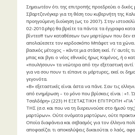
Σημειωτέον ότι της επιτροπής προεδρεύει ο δικός
Σβαρτζενέγκερ για τη θέση του κυβερνήτη της Καλ
προηγούμενη διοίκηση (ως το 2007). Στην ιστοσελί
02-2010.php) θα βρείτε τα πάντα: τα έγγραφα κατ
βίντεο!!! των καταθέσεων των μαρτύρων που δεν 
απολαύεσετε τον κερδοσκόπο Μπάφετ να τα χώνει 
βασικός μέτοχος – κάντε μια στάση εκεί. Γι’ αυτές 
μπας και βγει ο νέος εθνικός ήρως Καμένος, ή ο κ
«πουλήσουν» τα νεώτερα από την εξεταστική αντί 
για να σου πουν τι είπανε οι μάρτυρες, εκεί οι δ
γεγονότα.
«Β» εξεταστικές είναι άστα να πάνε. Σαν τις ελλην
από ενημέρωση – το μόνο που βρίσκεις είναι : «1.
Τσαλδάρη» (223) Η ΕΞΕΤΑΣΤΙΚΗ ΕΠΙΤΡΟΠΗ «ΓΙ
ΤΗΣ (σ.σ. και που να τη διερευνούσε στο ήμισύ της
μαρτύρων». Ούτε ονόματα μαρτύρων, ούτε πρακτικά
Οποία διαφάνεια και σεβασμός για τον έλληνα πολ
αποφασίζει τι αποκαλύψεις δικαιούται ο λαός, αφ