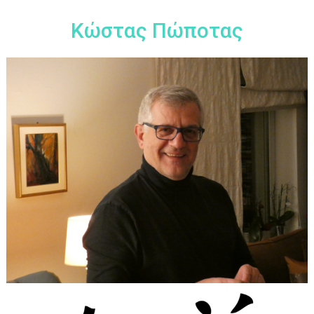
Περάστε
στο
Κώστας Πώποτας
περιεχόμενο