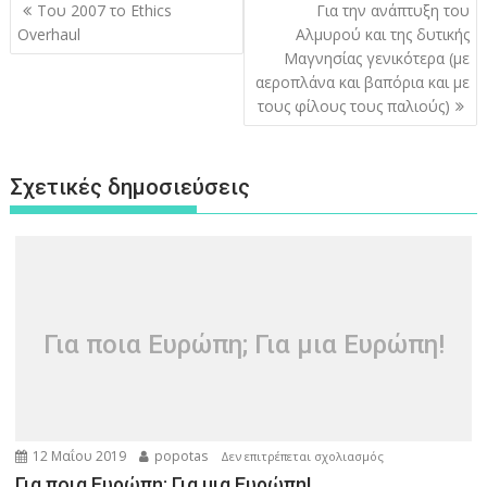
Πλοήγηση
Του 2007 το Ethics
Για την ανάπτυξη του
άρθρων
Overhaul
Αλμυρού και της δυτικής
Μαγνησίας γενικότερα (με
αεροπλάνα και βαπόρια και με
τους φίλους τους παλιούς)
Σχετικές δημοσιεύσεις
Για ποια Ευρώπη; Για μια Ευρώπη!
12 Μαΐου 2019
popotas
στο
Δεν επιτρέπεται σχολιασμός
Για
Για ποια Ευρώπη; Για μια Ευρώπη!