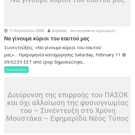
17 Αυγούστου 2009
popotas
στο
Δεν επιτρέπεται σχολιασμός
Να
Να γίνουμε κύριοι του εαυτού μας
γίνουμε
Συνεντεύξεις: «Να γίνουμε κύριοι του εαυτού
κύριοι
μας»… Ημερομηνία καταχώρησης Saturday, February 11 @
του
09:02:35 EET από cpop δημοσιεύτηκε...
εαυτού
Συνεντεύξεις
μας
Διεύρυνση της επιρροής του ΠΑΣΟK
και όχι αλλοίωση της φυσιογνωμίας
του – Συνέντευξη στο Χρόνη
Μουστάκα – Εφημερίδα Νέος Τύπος