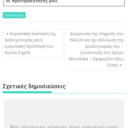
οι προτεραιότητές μου.
Συνεντεύξεις
Πλοήγηση
Ευρωπαϊκή διάσταση της
Διεύρυνση της επιρροής του
άρθρων
διαδοχολογίας και η
ΠΑΣΟK και όχι αλλοίωση της
ευρωπαϊκή προοπτική του
φυσιογνωμίας του –
Κώστα Σημίτη
Συνέντευξη στο Χρόνη
Μουστάκα – Εφημερίδα Νέος
Τύπος
Σχετικές δημοσιεύσεις
Να γίνουμε κύριοι του εαυτού μας