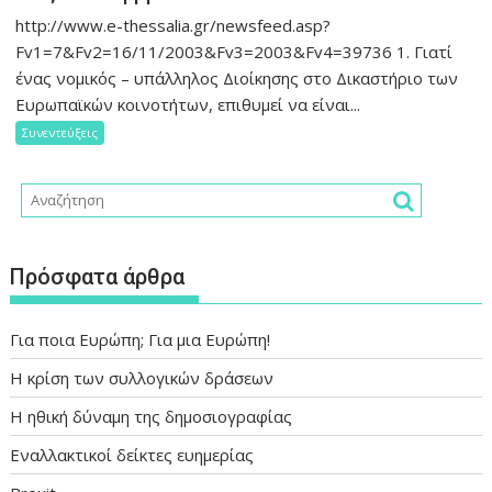
στην
http://www.e-thessalia.gr/newsfeed.asp?
εφημερίδα
Fv1=7&Fv2=16/11/2003&Fv3=2003&Fv4=39736 1. Γιατί
“Θεσσαλία”
ένας νομικός – υπάλληλος Διοίκησης στο Δικαστήριο των
με
Ευρωπαϊκών κοινοτήτων, επιθυμεί να είναι...
επιμέλεια
Συνεντεύξεις
του
Αντώνη
Φωκίδη
στις
16
Νοεμβρίου
Πρόσφατα άρθρα
2003:
Για ποια Ευρώπη; Για μια Ευρώπη!
Η κρίση των συλλογικών δράσεων
Η ηθική δύναμη της δημοσιογραφίας
Εναλλακτικοί δείκτες ευημερίας