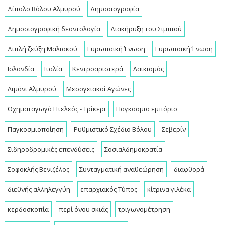
Δίπολο Βόλου Αλμυρού
Δημοσιογραφία
Δημοσιογραφική δεοντολογία
Διακήρυξη του Σιμπιού
Διπλή ζεύξη Μαλιακού
Ευρωπαική Ένωση
Ευρωπαϊκή Ένωση
Ισλανδία
Ιταλία
Κεντροαριστερά
Λαϊκισμός
Λιμάνι Αλμυρού
Μεσογειακοί Αγώνες
Οχηματαγωγό Πτελεός - Τρίκερι
Παγκοσμιο εμπόριο
Παγκοσμιοποίηση
Ρυθμιστικό Σχέδιο Βόλου
Σεβερίν
Σιδηροδρομικές επενδύσεις
Σοσιαλδημοκρατία
Σοφοκλής Βενιζέλος
Συνταγματική αναθεώρηση
διαφθορά
διεθνής αλληλεγγύη
επαρχιακός Τύπος
κίτρινα γιλέκα
κερδοσκοπία
περί όνου σκιάς
τριγωνομέτρηση