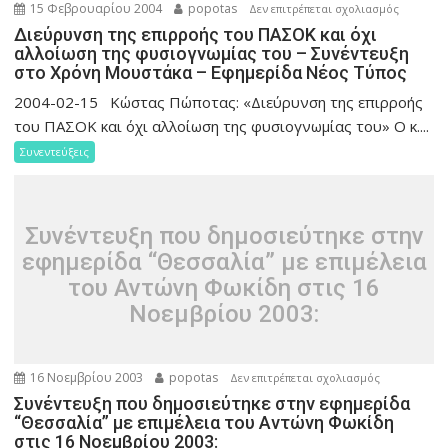
15 Φεβρουαρίου 2004
popotas
στο
Δεν επιτρέπεται σχολιασμός
Διεύρυν
Διεύρυνση της επιρροής του ΠΑΣΟK και όχι
αλλοίωση της φυσιογνωμίας του – Συνέντευξη
της
στο Χρόνη Μουστάκα – Εφημερίδα Νέος Τύπος
επιρροής
του
2004-02-15 Kώστας Πώποτας: «Διεύρυνση της επιρροής
ΠΑΣΟK
του ΠΑΣΟK και όχι αλλοίωση της φυσιογνωμίας του» Ο κ....
και
Συνεντεύξεις
όχι
αλλοίωσ
της
φυσιογν
Συνέντευξη που δημοσιεύτηκε στην
του
εφημερίδα “Θεσσαλία” με επιμέλεια
–
του Αντώνη Φωκίδη στις 16
Συνέντευ
Νοεμβρίου 2003:
στο
Χρόνη
Μουστά
16 Νοεμβρίου 2003
popotas
στο
Δεν επιτρέπεται σχολιασμός
–
Συνέντευξη
Συνέντευξη που δημοσιεύτηκε στην εφημερίδα
Εφημερί
“Θεσσαλία” με επιμέλεια του Αντώνη Φωκίδη
που
Νέος
στις 16 Νοεμβρίου 2003:
δημοσιεύτη
Τύπος