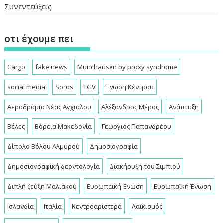
Συνεντεύξεις
οτι έχουμε πει
Cargo
fake news
Munchausen by proxy syndrome
social media
Soros
TGV
Ένωση Κέντρου
Αεροδρόμιο Νέας Αγχιάλου
Αλέξανδρος Μέρος
Ανάπτυξη
Βέλες
Βόρεια Μακεδονία
Γεώργιος Παπανδρέου
Δίπολο Βόλου Αλμυρού
Δημοσιογραφία
Δημοσιογραφική δεοντολογία
Διακήρυξη του Σιμπιού
Διπλή ζεύξη Μαλιακού
Ευρωπαική Ένωση
Ευρωπαϊκή Ένωση
Ισλανδία
Ιταλία
Κεντροαριστερά
Λαϊκισμός