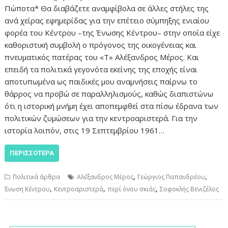
Πώποτα* Θα διαβάζετε αναμφίβολα σε άλλες στήλες της
ανά χείρας εφημερίδας για την επέτειο σύμπηξης ενιαίου
φορέα του Κέντρου –της Ένωσης Κέντρου– στην οποία είχε
καθοριστική συμβολή ο πρόγονος της οικογένειας και
πνευματικός πατέρας του «Τ» Αλέξανδρος Μέρος. Και
επειδή τα πολιτικά γεγονότα εκείνης της εποχής είναι
αποτυπωμένα ως παιδικές μου αναμνήσεις παίρνω το
θάρρος να προβώ σε παραλληλισμούς, καθώς διαπιστώνω
ότι η ιστορική μνήμη έχει αποπεμφθεί στα πίσω έδρανα των
πολιτικών ζυμώσεων για την κεντροαριστερά. Για την
ιστορία λοιπόν, στις 19 Σεπτεμβρίου 1961…
ΠΕΡΙΣΣΌΤΕΡΑ
,
,
Πολιτικά άρθρα
Αλέξανδρος Μέρος
Γεώργιος Παπανδρέου
,
,
,
Ένωση Κέντρου
Κεντροαριστερά
περί όνου σκιάς
Σοφοκλής Βενιζέλος