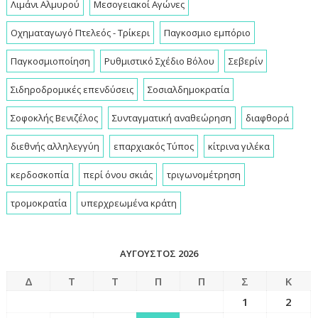
Λιμάνι Αλμυρού
Μεσογειακοί Αγώνες
Οχηματαγωγό Πτελεός - Τρίκερι
Παγκοσμιο εμπόριο
Παγκοσμιοποίηση
Ρυθμιστικό Σχέδιο Βόλου
Σεβερίν
Σιδηροδρομικές επενδύσεις
Σοσιαλδημοκρατία
Σοφοκλής Βενιζέλος
Συνταγματική αναθεώρηση
διαφθορά
διεθνής αλληλεγγύη
επαρχιακός Τύπος
κίτρινα γιλέκα
κερδοσκοπία
περί όνου σκιάς
τριγωνομέτρηση
τρομοκρατία
υπερχρεωμένα κράτη
ΑΎΓΟΥΣΤΟΣ 2026
Δ
Τ
Τ
Π
Π
Σ
Κ
1
2